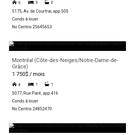
3
2
5
5175, Av. de Courtrai, app.505
Condo à louer
No Centris 25645653
Montréal (Côte-des-Neiges/Notre-Dame-de-
Grâce)
1 750$ / mois
1
1
4
5077, Rue Paré, app.416
Condo à louer
No Centris 24852470