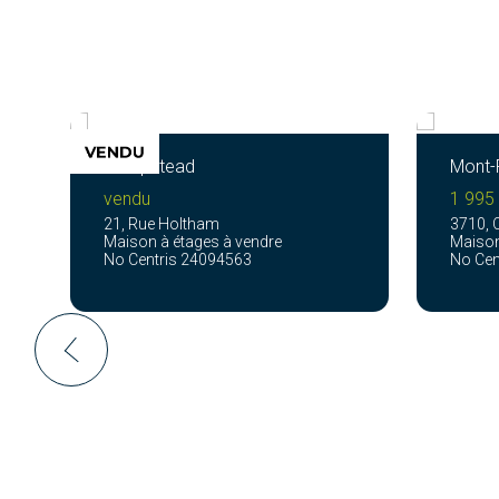
Hampstead
Mont-
vendu
1 995
21, Rue Holtham
3710, C
Maison à étages à vendre
Maison
No Centris 24094563
No Cen