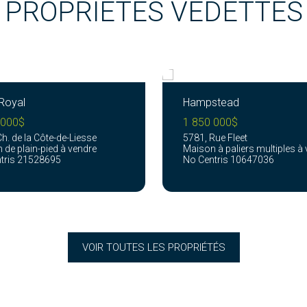
PROPRIÉTÉS VEDETTES
Royal
Hampstead
 000$
1 850 000$
h. de la Côte-de-Liesse
5781, Rue Fleet
 de plain-pied à vendre
Maison à paliers multiples à
tris 21528695
No Centris 10647036
VOIR TOUTES LES PROPRIÉTÉS