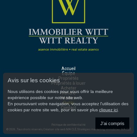
Accueil
Équipe
Propriétés
Avis sur les cookies
Propriétés à louer
Acheter
Nous utilisons des cookies pour vous offrir la meilleure
Vendre
expérience possible sur notre site web.
Médias
Outils
En poursuivant votre navigation, vous acceptez l'utilisation des
Contact
cookies par notre site web, pour en savoir plus
cliquez ici
.
J'ai compris
Politique de confidentialité
© 2026 , Tous droits réservés,
Création site web MA CLÉ
,
Stratégies marketing immobilier MA CLÉ