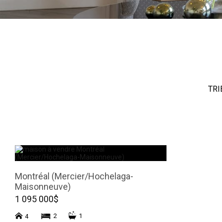
TRI
Montréal (Mercier/Hochelaga-
Maisonneuve)
1 095 000$
2
1
4