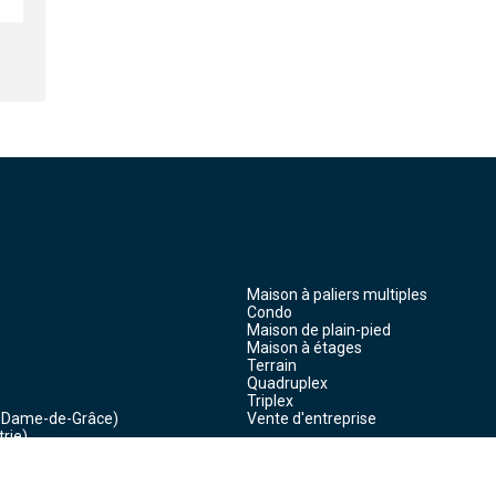
Maison à paliers multiples
Condo
Maison de plain-pied
Maison à étages
Terrain
Quadruplex
Triplex
e-Dame-de-Grâce)
Vente d'entreprise
rie)
isonneuve)
Partage