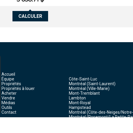
CALCULER
Accueil
Équipe
Côte-Saint-Luc
Propriétés
Montréal (Saint-Laurent)
Propriétés à louer
Montréal (Ville-Marie)
Acheter
Mont-Tremblant
Vendre
Lambton
Médias
Mont-Royal
Outils
Hampstead
Contact
Montréal (Côte-des-Neiges/Notr
Montréal (Rosemont/La Petite-Pat
Montréal (Mercier/Hochelaga-Ma
Dollard-des-Ormeaux