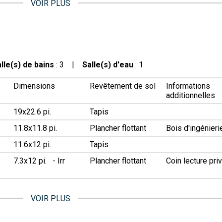
VOIR PLUS
lle(s) de bains
: 3 |
Salle(s) d'eau
: 1
Dimensions
Revêtement de sol
Informations
additionnelles
19x22.6 pi.
Tapis
11.8x11.8 pi.
Plancher flottant
Bois d'ingénieri
11.6x12 pi.
Tapis
7.3x12 pi. - Irr
Plancher flottant
Coin lecture pri
VOIR PLUS