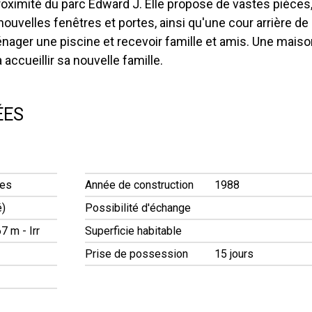
roximité du parc Edward J. Elle propose de vastes pièces
nouvelles fenêtres et portes, ainsi qu'une cour arrière de
nager une piscine et recevoir famille et amis. Une maiso
ccueillir sa nouvelle famille.
ÉES
ges
Année de construction
1988
é)
Possibilité d'échange
7 m - Irr
Superficie habitable
Prise de possession
15 jours