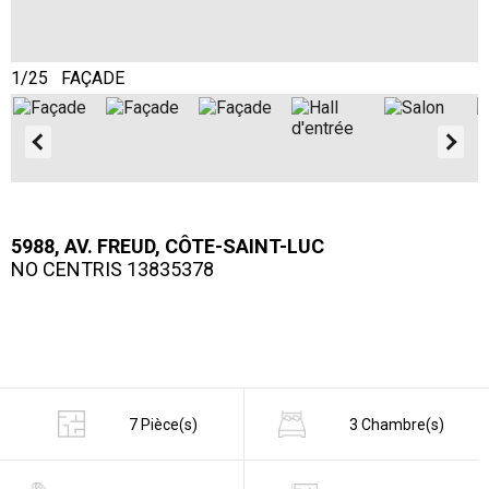
1/25 FAÇADE
2
5988, AV. FREUD, CÔTE-SAINT-LUC
NO CENTRIS 13835378
7 Pièce(s)
3 Chambre(s)